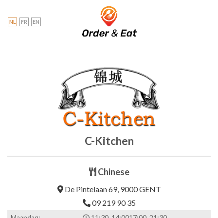
Skip
to
NL
FR
EN
content
C-Kitchen
Chinese
De Pintelaan 69, 9000 GENT
09 219 90 35
Maandag:
11:30-14:00
17:00-21:30