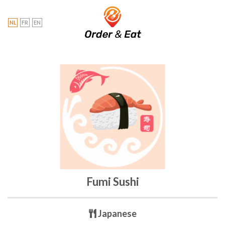
Skip
to
NL
FR
EN
content
Fumi Sushi
Japanese